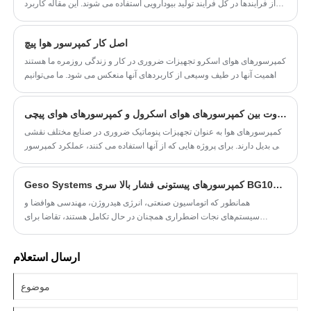
از فرآیندها در کل فرآیند تولید بیودارویی استفاده می شوند. این مقاله کاربرد
کمپرسورهای هوای بدون روغن در فرآیند بیودارویی را از منظر کاربرد اصلی
کمپرسورهای هوا در فرآیند دارویی، تضمین ایمنی کیفیت محصول و تمیز کردن
اصل کار کمپرسور هوا پیچ
و ضدعفونی سایر تجهیزات معرفی می‌کند.
کمپرسورهای هوای اسکرو تجهیزات ضروری در کار و زندگی روزمره ما هستند
که اهمیت آنها در طیف وسیعی از کاربردهای آنها منعکس می شود. ما می‌توانیم
کمپرسورهای هوای اسکرو را در بسیاری از صنایع، از جمله خودروسازی،
الکترونیک، مواد غذایی و آشامیدنی، شیمیایی و دارویی، متالورژی و قدرت، و
تفاوت بین کمپرسورهای هوای اسکرول و کمپرسورهای هوای پیچی
چاپ و رنگرزی پارچه پیدا کنیم. در این مقاله کمپرسورهای هوا اسکرو Geso با
اصل کار و ویژگی‌های آن‌ها معرفی می‌شود.
کمپرسورهای هوا به عنوان تجهیزات پنوماتیک ضروری در صنایع مختلف نقشی
بی بدیل دارند. برای پروژه هایی که از آنها استفاده می کنند، عملکرد کمپرسور
هوا به طور مستقیم بر راندمان تولید و هزینه کلی تأثیر می گذارد. طیف
گسترده ای از انواع کمپرسور هوا می تواند باعث سردرگمی خریداران شود –
Geso Systems کمپرسورهای پیستونی فشار بالا سری BG100-600 را راه اندازی می کند: فشار حداکثر 350 بار با نظارت از راه دور IoT
کدام نوع برای پروژه من مناسب تر است؟ برای کمک به شرکت‌ها در انتخاب
مناسب‌ترین کمپرسور هوا، این مقاله به تفاوت‌های بین کمپرسورهای هوای
همانطور که اتوماسیون صنعتی، انرژی هیدروژن، مهندسی هوافضا و
اسکرول و کمپرسورهای هوای چرخشی می‌پردازد.
سیستم‌های نجات اضطراری همچنان در حال تکامل هستند، تقاضا برای
راه‌حل‌های فشرده‌سازی گاز فشار بالا پایدار، کارآمد و هوشمند به سرعت در
سراسر جهان در حال افزایش است. برای پاسخگویی به این تقاضای رو به رشد،
ارسال استعلام
نهاد ["شرکت"، "Geso Systems"، "سازنده کمپرسور هوای صنعتی"] به طور
رسمی کمپرسورهای جدید پیستونی فشار قوی سری BG100-600 را راه
اندازی کرده است.