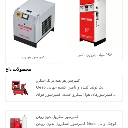
مولد نیتروژن باکس PSA
کمپرسور هوا پیچ
محصولات داغ
کمپرسور هوا همه در یک اسکرو
Geso یک تولید کننده و تامین کننده جهانی
کمپرسورهای هوا اسکرو است. کمپرسور هوای
اسکرو Geso All in one به گونه ای طراحی شده
است که جمع و جور باشد، جابجایی آن آسان باشد
و به برق وصل شود. ما سال هاست که درگیر
کمپرسور اسکرول بدون روغن
تجهیزات سیستم جداسازی هوا هستیم و متعهد به
کمپرسور اسکرول بدون روغن Geso کوچک و بی